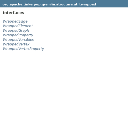
org.apache.tinkerpop.gremlin.structure.util.wrapped
Interfaces
WrappedEdge
WrappedElement
WrappedGraph
WrappedProperty
WrappedVariables
WrappedVertex
WrappedVertexProperty