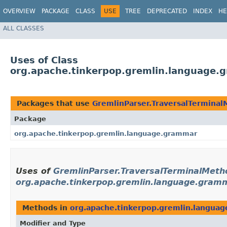
OVERVIEW
PACKAGE
CLASS
USE
TREE
DEPRECATED
INDEX
HE
ALL CLASSES
Uses of Class
org.apache.tinkerpop.gremlin.language.
Packages that use
GremlinParser.TraversalTermina
Package
org.apache.tinkerpop.gremlin.language.grammar
Uses of
GremlinParser.TraversalTerminalMeth
org.apache.tinkerpop.gremlin.language.gram
Methods in
org.apache.tinkerpop.gremlin.langua
Modifier and Type