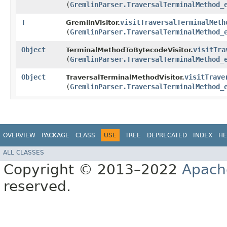
(
GremlinParser.TraversalTerminalMethod_
T
visitTraversalTerminalMeth
GremlinVisitor.
(
GremlinParser.TraversalTerminalMethod_
Object
visitTra
TerminalMethodToBytecodeVisitor.
(
GremlinParser.TraversalTerminalMethod_
Object
visitTrave
TraversalTerminalMethodVisitor.
(
GremlinParser.TraversalTerminalMethod_
OVERVIEW
PACKAGE
CLASS
USE
TREE
DEPRECATED
INDEX
HE
ALL CLASSES
Copyright © 2013–2022
Apach
reserved.