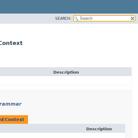
SEARCH:
Context
Description
.grammar
inEContext
Description