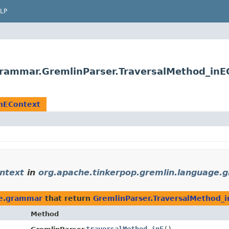
LP
grammar.GremlinParser.TraversalMethod_inE
inEContext
ntext
in
org.apache.tinkerpop.gremlin.language
ge.grammar
that return
GremlinParser.TraversalMethod_
Method