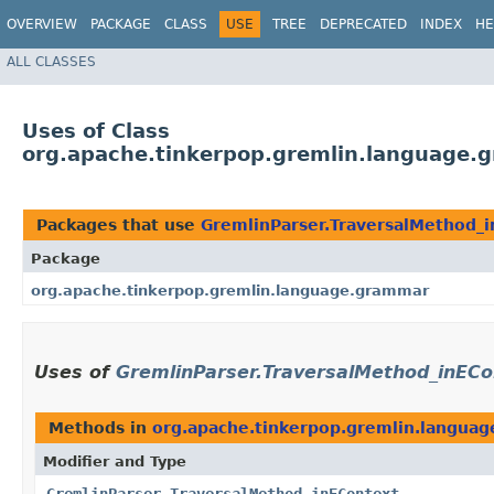
OVERVIEW
PACKAGE
CLASS
USE
TREE
DEPRECATED
INDEX
HE
ALL CLASSES
Uses of Class
org.apache.tinkerpop.gremlin.language.
Packages that use
GremlinParser.TraversalMethod_
Package
org.apache.tinkerpop.gremlin.language.grammar
Uses of
GremlinParser.TraversalMethod_inECo
Methods in
org.apache.tinkerpop.gremlin.langua
Modifier and Type