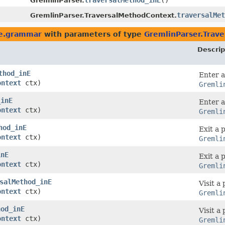
traversalMethod_inE
()
GremlinParser.
traversalMet
GremlinParser.TraversalMethodContext.
ge.grammar
with parameters of type
GremlinParser.Trav
Descrip
thod_inE
Enter a
ontext
ctx)
Gremli
_inE
Enter a
ontext
ctx)
Gremli
hod_inE
Exit a 
ontext
ctx)
Gremli
inE
Exit a 
ontext
ctx)
Gremli
salMethod_inE
Visit a
ontext
ctx)
Gremli
hod_inE
Visit a
ontext
ctx)
Gremli